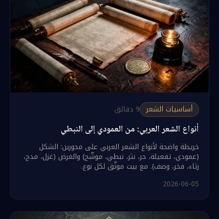
أساسيات الشعر
9
دقائق
أنواع الشعر العربي: من العمودي إلى النبطي
خريطة واضحة لأنواع الشعر العربي على محورين: الشكل
(عمودي، تفعيلة، حر، نثر، نبطي، موشّح) والغرض (غزل، مدح،
رثاء، فخر، وصف). مع بيت موثّق لكل نوع.
2026-06-05