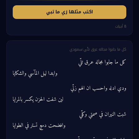
اكتب مثلها زي ما تبي
8
أبيات
كل ما جابوا مجاله عرق تلّي
·
سعودي
كل ما جابوا مجاله عرق تلّي
وابتدا ليل المآسي والشكايا
ودي ادله واحسب ان الهم زلّي
لين شفت الحزن يكسر بالمرايا
شبت النيران في صمتي وكلّي
وافضحت دمعٍ تستر في الطوايا