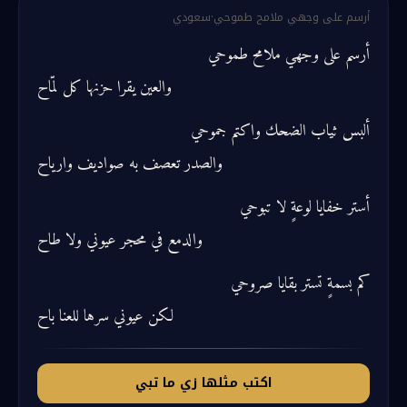
أرسم على وجهي ملامح طموحي
·
سعودي
أرسم على وجهي ملامح طموحي
والعين يقرا حزنها كل لمّاح
ألبس ثياب الضحك واكتم جموحي
والصدر تعصف به صواديف وارياح
أستر خفايا لوعةٍ لا تبوحي
والدمع في محجر عيوني ولا طاح
كم بسمةٍ تستر بقايا صروحي
لكن عيوني سرها للعنا باح
اكتب مثلها زي ما تبي