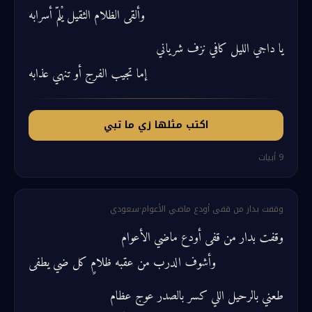
وألقى الظلام الثقيل يْلمّ أسرابه
يا داجي الليل كافي نزف شرياني
إما تجيب الفرج أو تنهي عذابه
اكتب مثلها زي ما تبي
9
أبيات
وقفت بدار من قفى أودع ماضي الأعوام
·
سعودي
وقفت بدار من قفى أودع ماضي الأعوام
وأشوف الدرب من عقبه ظلامٍ كل ضي يطفى
طعني بالرحيل اللي كسر بالصدر عوج عظام