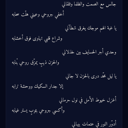
جالس مع الصمت والظلما وتلقاني
أخفي جروحي وعيني هلّت سحابه
يا غبة الهم موجك يغرق شطآني
وشراع قلبي تهاوى فوق أخشابه
وحدي أجر الحسايف بين خذلاني
والحزن ذيبٍ يمزّق روحي بْنابه
يا ليل محّد درى بالحزن لا جاني
إلا جدار السكيك ووحشة ترابه
أغزل خيوط الأمل في نول حرماني
وأكسي جروحي بثوبٍ يستر غيابه
أدوّر النور في عتمات بيباني