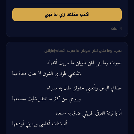
اكتب مثلها زي ما تبي
4
أبيات
صبرت وما بقى ليلن طويلن ما سريت أقصاه
·
إماراتي
صبرت وما بقى ليلن طويلن ما سريت أقصاه
وتذبحني طواري الشوق لا هبت ذعاذعها
خذاني الياس وأتعبني خفوقن طال به مسراه
وروحي من كثر ما تنتظر شابت مسامعها
أنا يا لوعة الفرقى طريقي ضاق به مسعاه
ألم شتات أنفاسي وبيديني أودعها