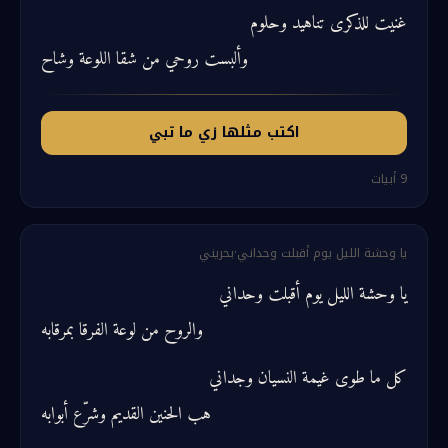
غنيت للذكرى تناهيد وحلوم
وألبست روحي من شقا اللوعة وشاح
اكتب مثلها زي ما تبي
9
أبيات
يا وحشة الليل يوم أقبلت وحداني
·
بحريني
يا وحشة الليل يوم أقبلت وحداني
والروح من لوعة الفرقا بمرقابه
كل ما طوى غيمة النسيان وجداني
هب الحنين القديم وشرّع أبوابه