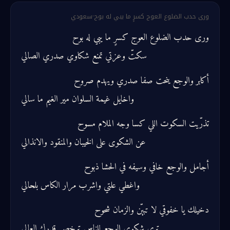
ورى حدب الضلوع العوج كسرٍ ما يبي له بوح
·
سعودي
ورى حدب الضلوع العوج كسرٍ ما يبي له بوح
سكتّ وعزتي تمنع شكاوي صدري الصالي
أكابر والوجع ينحت صفا صدري ويهدم صروح
واخايل غيمة السلوان مير الغيم ما سالي
تذرّيت السكوت اللي كسا وجه الملام مسوح
عن الشكوى على الخيبان والمنقود والانذالي
أجامل والوجع خافي وسيفه في الحشا ذبوح
واغطي علتي واشرب مرار الكاس بلحالي
دخيلك يا خفوقي لا تبيّن والزمان شحوح
ترى شكوى الوجع للناس ترخص قدرك العالي