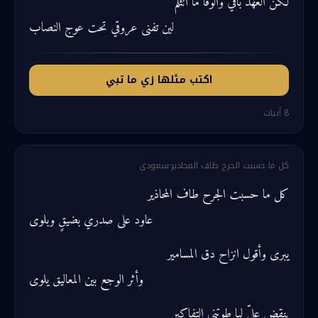
لكن العهد باقي والوفا ما انثلم
لين تفنى عروقي تحت عوج النصاب
اكتب مثلها زي ما تبي
8
أبيات
كل ما حسبت الجرح طاف المحاذير
·
سعودي
كل ما حسبت الجرح طاف المحاذير
عاود على صدري بضيقٍ وبلوى
يبرى وأقول انزاح دق المسامير
وأثر الوجع بين المعاليق يلوى
ينقض عليّ ليا طوتني التفاكير