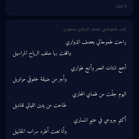
4
أبيات
راحت طموحاتي بعصف الذواري
·
سعودي
راحت طموحاتي بعصف الذواري
واقفت بها صلف الرياح المراسيل
أجمع شتات العمر وأتبع طواري
وأجر من ضيقة خفوقي مواويل
اليوم جفّت من ظماي المحاري
طاحت من يدين الليالي قناديل
أكتم جروحي في عتيم المساري
وأنا تعبت أطرد سراب المقابيل