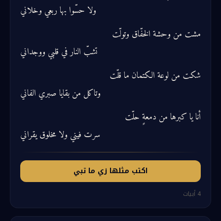
ولا حسّوا بها ربعي وخلاني
مشت من وحشة الخفّاق وتولّت
تشبّ النار في قلبي ووجداني
شكت من لوعة الكتمان ما قلّت
وتاكل من بقايا صبري الفاني
أنا يا كبرها من دمعةٍ حلّت
سرت فيني ولا مخلوق يقراني
اكتب مثلها زي ما تبي
4
أبيات