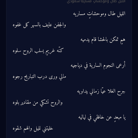
الليل طال وموحشاتٍ مساريه
·
سعودي
الليل طال وموحشاتٍ مساريه
والجفن عايف بالسهر كل غفوه
همٍ تمكن بالحشا قام يدميه
كنّه غريمٍ يسلب الروح سلوه
أرعى النجوم السارية في دياجيه
مالي ورى درب التباريح رجوه
جرح الغلا عيّا زماني يداويه
والروح تشكي من مقادير بلوه
يا مبعدٍ عن خافقي في لياليه
خليتني لليل والهم شقوه