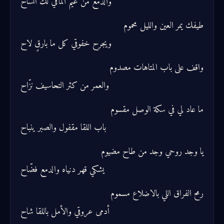
والدمع من غيم المآقي لك انساح
طيفك يمر العين والليل محموم
ويجرح خفوقي كل ما بارقٍ لاح
واقف على باب المتاهات مصدوم
والعمر من كثر التحاسيف نزّاح
ما عاد لي في سكة الوصل مقسوم
باب اللقا مقفول والصبر ينباح
يا وجد روحي وجد من طاح مضيوم
يشكي قهر دنياه والدمع فضّاح
رمح الفراق اللي بالاضلاع مسموم
أدمى عروقي والأمل باللقا شاح