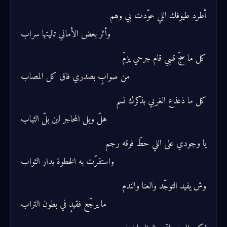
أطرد طيوفك اللي عوّدت بي وهم
وأثر بعض الأماني تاليتها سراب
كل ما سجّ قلبي قام جرحي يزمّ
من صوابٍ بصدري فاق كل المصاب
كل ما ذعذع الغربي بذكرك نسم
هلّ وبل المحاجر لين بلّ الثياب
يا وجودي على اللي حطّ فوقه رجم
واستقرّت به الخطوة بدار الثواب
وش يفيد التوجّد والعنا والندم
ما يرجّع فقيدٍ في بطون التراب