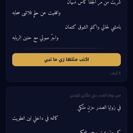
شربت من مر الجفا كاس نسيان
واقفيت عن حلمٍ تلاشى سحابه
بامشي لحالي واكتم الشوق كتمان
واجرّ صوتي مع حنين الربابه
اكتب مثلها زي ما تبي
5
أبيات
في زوايا الصدر حزنٍ متّكي
·
كويتي
في زوايا الصدر حزنٍ متّكي
كاتمه في داخلي لين انطويت
كل ما رتبت بوحي ينحكي