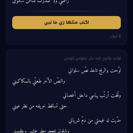
راضي ولا صدّرت للناس شكوى
اكتب مثلها زي ما تبي
8
أبيات
لوّحت والريح تاخذ نصّ سلواني
·
كويتي
لوّحت والريح تاخذ نصّ سلواني
والنصّ الآخر طعنّي بالسكاكيني
وقّفت أرتّب يباسي داخل أغصاني
حتى تساقط خريفه من نظر عيني
مدّيت له غيمتي من دمّ شرياني
وشلون يجحد مطر عشبي ويظميني