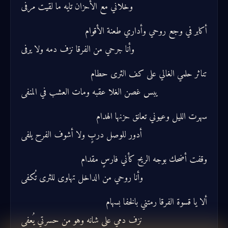
وخلاني مع الأحزان تايه ما لقيت مرفى
أكابر في وجع روحي وأداري طعنة الأقوام
وأنا جرحي من الفرقا نزف دمه ولا يرفى
تناثر حلمي الغالي على كف الثرى حطام
يبس غصن الغلا عقبه ومات العشب في المنفى
سهرت الليل وعيوني تعانق حزنها الهدام
أدور للوصل دربٍ ولا أشوف الفرح يلفى
وقفت أضحك بوجه الريح كأني فارسٍ مقدام
وأنا روحي من الداخل تهاوى للثرى تُكفى
ألا يا قسوة الفرقا رمتني بالخفا بسهام
نزف دمي على شانه وهو من حسرتي يُعفى