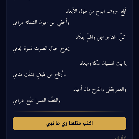
أبلع حروف البوح من طول الأبعاد
وأخفي عن عيون الشماته مرامي
كنّ الحناجر سجن والهمّ جلّاد
يجرح حبال الصوت قسوة لجامي
يا ليت للنسيان سكة وميعاد
وأرتاح من طيفٍ يشتّت منامي
والعمر يقفي والفرح ماله أعياد
والغصّة العسرا تبيّح غرامي
اكتب مثلها زي ما تبي
6
أبيات