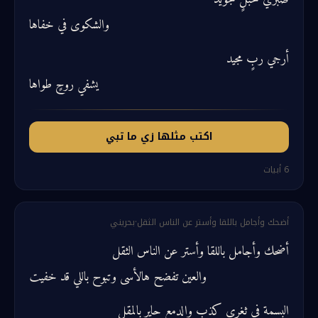
والشكوى في خفاها
أرجي ربٍ مجيد
يشفي روحٍ طواها
اكتب مثلها زي ما تبي
6
أبيات
أضحك وأجامل باللقا وأستر عن الناس الثقل
·
بحريني
أضحك وأجامل باللقا وأستر عن الناس الثقل
والعين تفضح هالأسى وتبوح باللي قد خفيت
البسمة في ثغري كذب والدمع حاير بالمقل