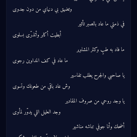
وتضيق بي دنياي من دون جدوى
في ذمتي ما عاد بالصبر تأثير
أبطيت أكابر وأتذرّى بسلوى
ما فاد به طبٍ وكثر المشاوير
ما عاد في كف المداوين رجوى
يا صاحبي والجرح يطلب تفاسير
وش عاد باقي من طعونك وتسوى
يا وجد روحي من صروف المقادير
وجد العليل اللي يدوّر لمأوى
أضحك وأنا جوفي تناشه مناشير