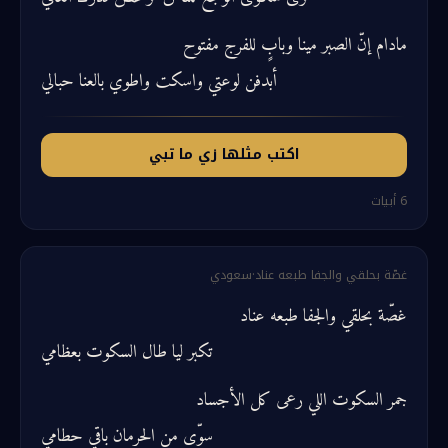
مادام إنّ الصبر مينا وبابٍ للفرج مفتوح
أبدفن لوعتي واسكت واطوي بالعنا حبالي
اكتب مثلها زي ما تبي
6
أبيات
غصّة بحلقي والجفا طبعه عناد
·
سعودي
غصّة بحلقي والجفا طبعه عناد
تكبر ليا طال السكوت بعظامي
جمر السكوت اللي رعى كل الأجساد
سوّى من الحرمان باقي حطامي