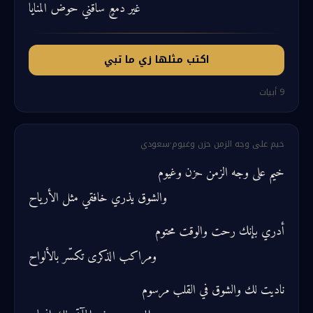
غير دمعٍ ساقني حوض المنايا
اكتب مثلها زي ما تبي
9
أبيات
خيم على وجه الزمن حزن وغيوم
·
سعودي
خيم على وجه الزمن حزن وغيوم
والشوق يذري خافقي مثل الأرياح
أدري بإنك رحت والوقت محتوم
ومراكب الذكرى تكسّر بالألواح
ناديت لك والشوق في القلب مرسوم