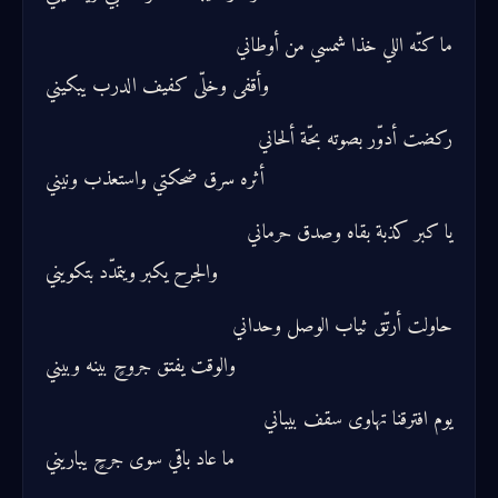
ما كنّه اللي خذا شمسي من أوطاني
وأقفى وخلّى كفيف الدرب يبكيني
ركضت أدوّر بصوته بحّة ألحاني
أثره سرق ضحكتي واستعذب ونيني
يا كبر كذبة بقاه وصدق حرماني
والجرح يكبر ويتمدّد بتكويني
حاولت أرتّق ثياب الوصل وحداني
والوقت يفتق جروحٍ بينه وبيني
يوم افترقنا تهاوى سقف بيباني
ما عاد باقي سوى جرحٍ يباريني