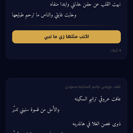
نهيت القلب عن حلمن خذلني وابتدا منفاه
وخابت غايتي والناس ما ترحم طبايعها
اكتب مثلها زي ما تبي
4
أبيات
عافت عروقي ترانيم السكينه
·
سعودي
عافت عروقي ترانيم السكينه
والأمل من قسوة سنيني تدبّر
ذوى غصن الغلا في هالمدينه