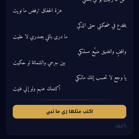
عزة الخفاق ترفض ما نويت
ينخدع في ضحكتي حتى الذكي
ما درى باللي بصدري لا خليت
واقفٍ والضيق ضيّع مسلكي
بين جرحي والشماتة لو حكيت
يا وجع لا تحسب إنك مالكي
أكتمك عنهم ولو إني فنيت
اكتب مثلها زي ما تبي
5
أبيات