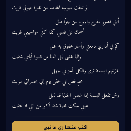
لو تلتفت صوب الهدب من نظرة عيوني قريت
أبني قصورٍ للفرح والروح من جوّا طلل
أضحك على نفسي كذا كنّي مواجيعي طويت
كم لي أداري دمعتي وأستر خفوقٍ به خلل
وإليا غشى ليل العنا من قسوة أيامي شقيت
غرّتهم البسمة ترى والكل بأحزاني جهل
محدٍ فطن للي خفى يوم إني بحسراتي سريت
وش تفعل البسمة إذا غصن الحنايا قد ذبل
عيني حكت قصة شقا أكبر من اللي قد هقيت
اكتب مثلها زي ما تبي