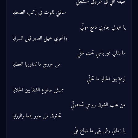
طيفه اللي في عروقي مستحلّي
ساقني للموت في ركب الضحايا
يا عيوني جاوبي دمعٍ مولّي
وانحري خيل الصبر قبل السرايا
ما بقالي غير ياسي تحت ظلّي
من جروحٍ ما تداويها العطايا
لوعةٍ بين الحنايا ما تخلّي
تنهش ضلوع الشقا بين الخلايا
من لهيب الشوق روحي تستصلّي
تحترق من جور بقعا والرزايا
يا زماني وش بقى ما ضاع قلّي