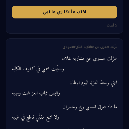
اكتب مثلها زي ما تبي
5
أبيات
عزّلت صدري عن مشاريه خلان
·
سعودي
عزّلت صدري عن مشاريه خلان
وصبّيت صمتي في كفوف الكآبه
ابني بوسط العزله اليوم اوطان
والبس ثياب العز بشت ومهابه
ما عاد تفرق قسمتي ربح وخسران
ولا اتبع مقفّي قاطعٍ في غيابه