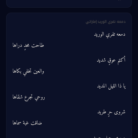
دمعه تفري الوريد
·
إماراتي
دمعه تفري الوريد
طاحت محدٍ دراها
أكتم عوقٍ شديد
والعين تخفي بكاها
يا ذا الليل المديد
روحي تجرع شقاها
شروى حرٍ طريد
ضاقت غبة سماها
صبري حبلٍ جويد